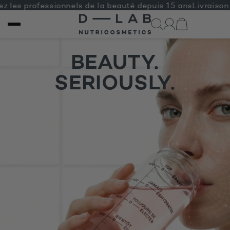
es professionnels de la beauté depuis 15 ans
Livraison of
IGNORER ET
PASSER AU
CONTENU
BEAUTY.
SERIOUSLY.