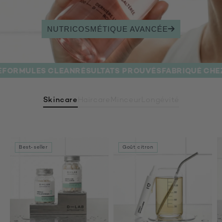
NUTRICOSMÉTIQUE AVANCÉE
ULES CLEAN
RÉSULTATS PROUVÉS
FABRIQUÉ CHEZ NOU
Skincare
Haircare
Minceur
Longévité
Best-seller
Goût citron