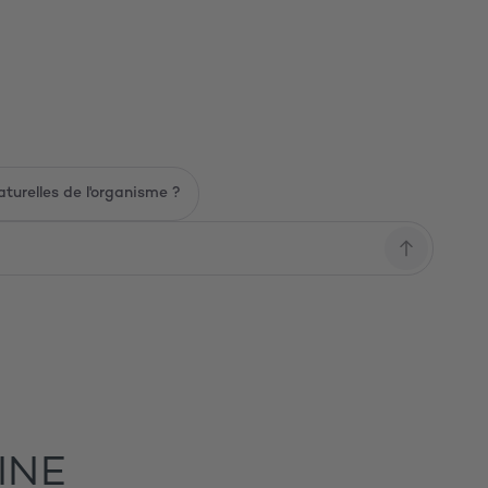
e Chine) pour faire face au stress
turelles de l'organisme ?
INE