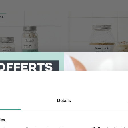
er
otre newsletter et
tre code par mail.
E NUTRITION-ABSOLUE
BOISSON BRÛLE GRAIS
Détails
CAFÉ
ne hydrolysé & Acide
Perte de poids globale
nique
4.5
34 avis
4.5
ies.
78€