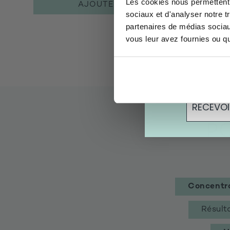
Les cookies nous permettent d
AJOUTER
sociaux et d'analyser notre t
Quelle est votre 
partenaires de médias sociaux
Peau
Min
vous leur avez fournies ou qu'
En cliquant ici, v
En cliquant ici,
recevoir des of
RECEVO
P
Concentra
Résult