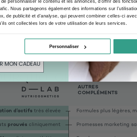
e personnaliser le contenu et les annonces, d'offrir des fonctio
AJOUTER
AJOUTER
rafic. Nous partageons également des informations sur l'utilisati
préoccupation ?
, de publicité et d'analyse, qui peuvent combiner celles-ci avec
ceur
Cheveux
ils ont collectées lors de votre utilisation de leurs services.
ous acceptez de recevoir des offres personnalisées.
 vous acceptez de
fres personnalisées.
Personnaliser
IR MON CADEAU
OURQUOI CHOISIR DLAB
AUTRES
COMPLÉMENTS
tion d’actifs
très élevée
Formules plus légères, 
ats
prouvés
cliniquement
Promesses marketing sa