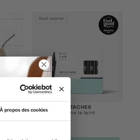
Goût ananas
SES -
SHOTS ANTI-TACHES
À propos des cookies
Unifie & Illumine le teint
4.5
72€