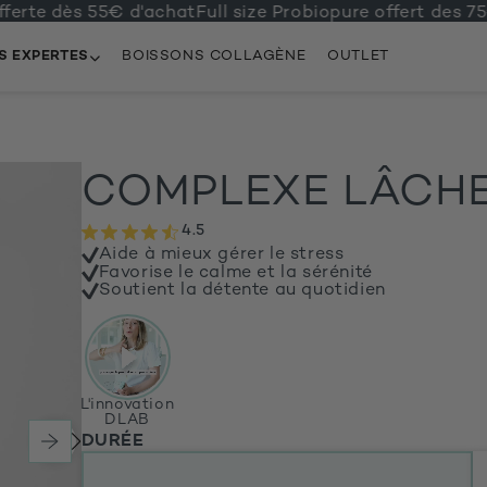
te dès 55€ d'achat
Full size Probiopure offert des 75€ d
S EXPERTES
BOISSONS COLLAGÈNE
OUTLET
COMPLEXE LÂCHE
4.5
Aide à mieux gérer le stress
Favorise le calme et la sérénité
Soutient la détente au quotidien
L'innovation
DLAB
DURÉE