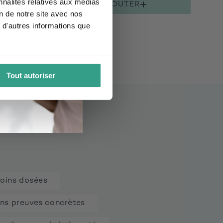
nnalités relatives aux médias
AJOUTER
on de notre site avec nos
 d'autres informations que
Tout autoriser
 ?
moins dosées
ns preuves concrètes