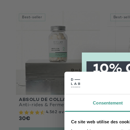
Best-seller
Best-sell
Rejoignez n
recevez vo
ABSOLU DE COLLAGÈNE
ROUTIN
firstname
Consentement
Anti-rides & Fermeté
Collagè
hyaluro
4.5
62 avis
Email
30€
Ce site web utilise des cook
70€