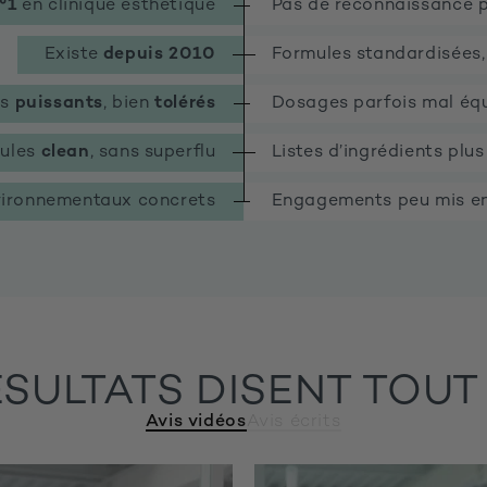
°1
en clinique esthétique
Pas de reconnaissance p
Existe
depuis 2010
Formules standardisées,
es
puissants
, bien
tolérés
Dosages parfois mal équ
ules
clean
, sans superflu
Listes d’ingrédients plu
ironnementaux concrets
Engagements peu mis e
ÉSULTATS DISENT TOUT
Avis vidéos
Avis écrits