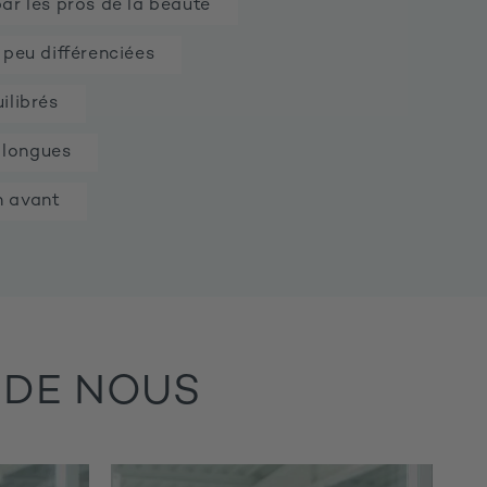
ar les pros de la beauté
 peu différenciées
ilibrés
s longues
n avant
 DE NOUS