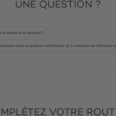
UNE QUESTION ?
de ginseng de Sibérie et de schisandra d
quotidien.
r le stress et le sommeil ?
ésents dans ce produit contribuent-ils à renforcer les défenses na
MPLÉTEZ VOTRE ROUT