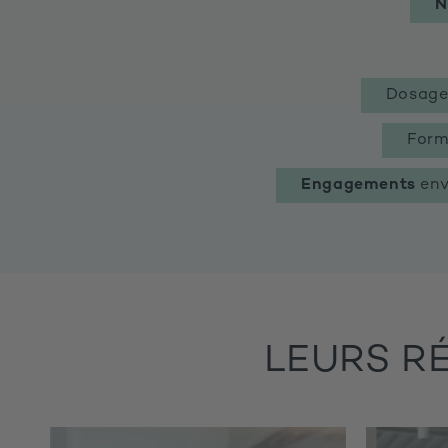
N
Dosag
Form
Engagements
env
LEURS R