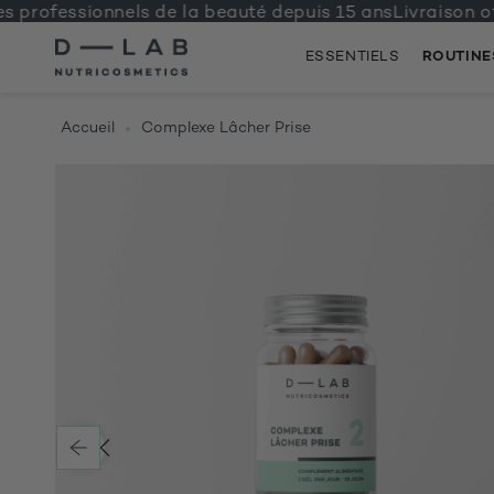
ofessionnels de la beauté depuis 15 ans
Livraison offer
ESSENTIELS
ROUTINE
IGNORER
ET
PASSER
Accueil
Complexe Lâcher Prise
AU
CONTENU