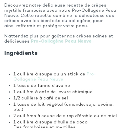
Découvrez notre délicieuse recette de crêpes
myrtille framboise avec notre Pro-Collagène Peau
Neuve.
Cette recette combine la délicatesse des
crêpes avec les bienfaits du collagène, pour
ainsi
raffermir et protéger votre peau.
N'attendez plus pour goûter nos crêpes s
aines et
délicieuses
Pro-Collagène Peau Neuve
Ingrédients
1 cuillère à soupe ou un stick de
Pro-
Collagène
Peau Neuve
1 tasse de farine d'avoine
1 cuillère à café de levure chimique
1/2 cuillère à café de sel
1 tasse de lait végétal (amande, soja, avoine,
etc.)
2 cuillères à soupe de sirop d'érable ou de miel
1 cuillère à soupe d'huile de coco
Des framboises et myrtilles