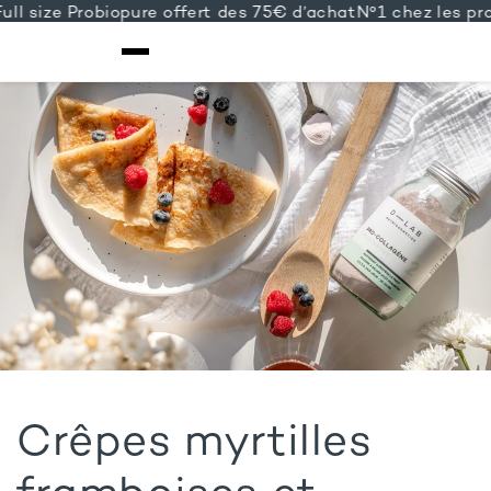
 size Probiopure offert des 75€ d’achat
N°1 chez les profe
IGNORER ET
PASSER AU
CONTENU
Crêpes myrtilles