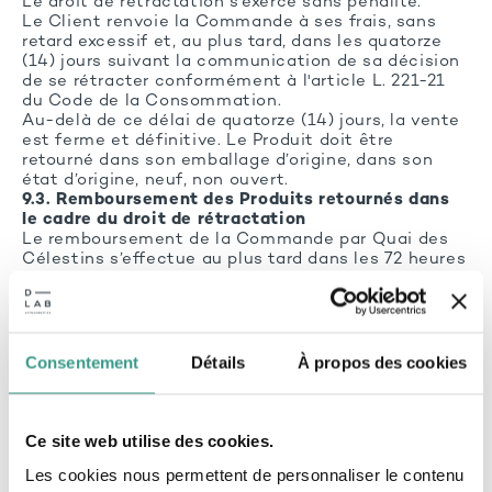
Le droit de rétractation s’exerce sans pénalité.
Le Client renvoie la Commande à ses frais, sans
retard excessif et, au plus tard, dans les quatorze
(14) jours suivant la communication de sa décision
de se rétracter conformément à l'article L. 221-21
du Code de la Consommation.
Au-delà de ce délai de quatorze (14) jours, la vente
est ferme et définitive. Le Produit doit être
retourné dans son emballage d’origine, dans son
état d’origine, neuf, non ouvert.
9.3. Remboursement des Produits retournés dans
le cadre du droit de rétractation
Le remboursement de la Commande par Quai des
Célestins s’effectue au plus tard dans les 72 heures
à compter de la date à laquelle le Colis est
réceptionné par l’équipe logistique.
Quai des Célestins effectue le remboursement en
utilisant le même moyen de paiement que celui qui
aura été utilisé pour le paiement de la Commande,
Consentement
Détails
À propos des cookies
sauf accord express du Client pour qu’elle utilise un
autre moyen de paiement et dans la mesure où le
remboursement n’occasionne pas de frais pour le
consommateur.
Ce site web utilise des cookies.
A défaut de respect par le Client des présentes
Les cookies nous permettent de personnaliser le contenu
CGV, Quai des Célestins ne pourra procéder au