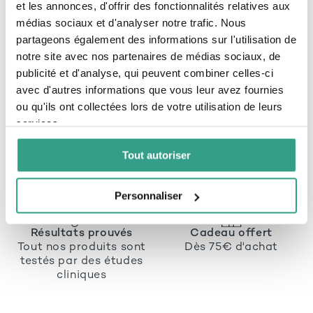
remboursement des Produits concernés. Dans tous
et les annonces, d'offrir des fonctionnalités relatives aux
les cas, les frais de retour sont à la charge de Quai
médias sociaux et d'analyser notre trafic. Nous
des Célestins si le Produit livré au Client est
partageons également des informations sur l'utilisation de
différent du Produit commandé ou s’il est livré
endommagé.
notre site avec nos partenaires de médias sociaux, de
publicité et d'analyse, qui peuvent combiner celles-ci
avec d'autres informations que vous leur avez fournies
ou qu'ils ont collectées lors de votre utilisation de leurs
services.
Livraison internationale
Paiement sécurisé & en
offerte en France
plusieurs fois :
1x avec
Tout autoriser
Métropolitaine dès 55€
Molie, en 2 ou 3x avec
d'achat
ALMA
Personnaliser
Résultats prouvés
Cadeau offert
Tout nos produits sont
Dès 75€ d'achat
testés par des études
cliniques