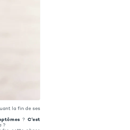
ant la fin de ses
ymptômes
?
C'est
e ?