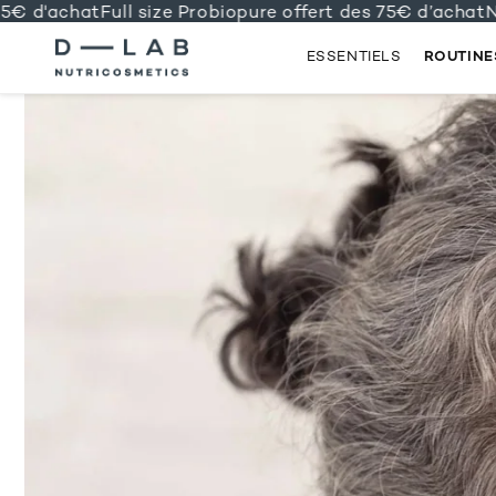
 d'achat
Full size Probiopure offert des 75€ d’achat
N°1 
ESSENTIELS
ROUTINE
IGNORER
ET
PASSER
AU
CONTENU