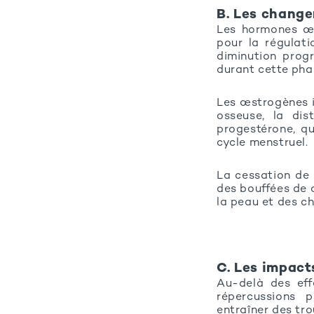
B. Les chang
Les hormones œst
pour la régulat
diminution prog
durant cette pha
Les œstrogènes i
osseuse, la dis
progestérone, qu
cycle menstruel.
La cessation de
des bouffées de 
la peau et des c
C. Les impact
Au-delà des eff
répercussions p
entraîner des tro