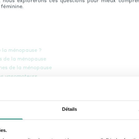
e, nous explorerons ces questions pour mieux compre
 féminine.
ue la ménopause ?
nes de la ménopause
ômes de la ménopause
s vasomoteurs
s psychologiques
s génito-urinaires
nts physiques
Détails
s dermatologiques
ymptômes fréquents
la ménopause
ies.
n de la réserve ovarienne