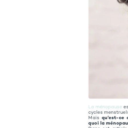
La ménopause
es
cycles menstruel
Mais
qu'est-ce
quoi la ménopa