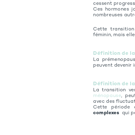
cessent progress
Ces hormones jo
nombreuses autre
Cette transitio
féminin, mais ell
Définition de 
La prémenopause
peuvent devenir i
Définition de 
La transition v
ménopause
, pe
avec des fluctua
Cette période
complexes
qui p