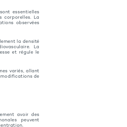
sont essentielles
 corporelles. La
ations observées
lement la densité
iovasculaire. La
esse et régule le
s variés, allant
 modifications de
lement avoir des
rmonales peuvent
centration.