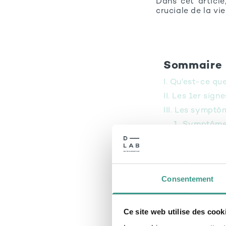
Dans cet articl
cruciale de la vie
Sommaire
I. Qu'est-ce q
II. Les 1er sig
III. Les sympt
1. Symptôme
2. Symptôme
3. Symptôme
4. Changeme
Consentement
5. Symptôme
6. Autres s
IV. Causes de 
Ce site web utilise des cook
1. Diminutio