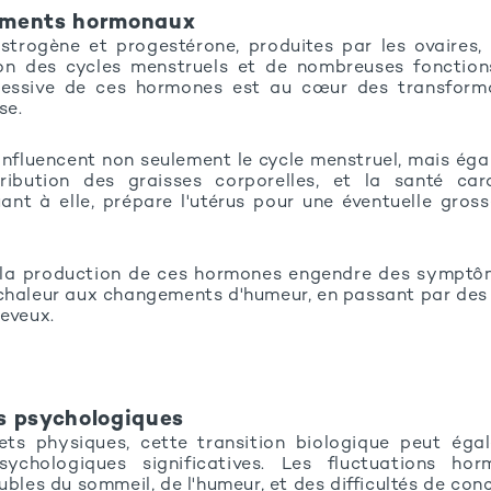
ements hormonaux
rogène et progestérone, produites par les ovaires, 
ion des cycles menstruels et de nombreuses fonctions
ressive de ces hormones est au cœur des transform
se.
nfluencent non seulement le cycle menstruel, mais éga
tribution des graisses corporelles, et la santé card
ant à elle, prépare l'utérus pour une éventuelle gross
 la production de ces hormones engendre des symptôme
chaleur aux changements d'humeur, en passant par des
heveux.
s psychologiques
ets physiques, cette transition biologique peut éga
sychologiques significatives. Les fluctuations ho
ubles du sommeil, de l'humeur, et des difficultés de con