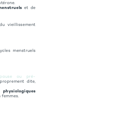
térone.
menstruels
et de
u vieillissement
ycles menstruels
opause ou pré-
proprement dite,
 physiologiques
s femmes.