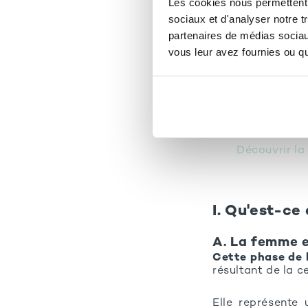
Les cookies nous permettent d
2. Diminutio
sociaux et d'analyser notre t
partenaires de médias sociaux
3. Changeme
vous leur avez fournies ou qu'
4. Facteurs 
5. Rôle des 
V. Effets sur la
VI. Durée
VII. Gérer ce p
Découvrir l
I. Qu'est-c
A. La femme 
Cette phase de 
résultant de la c
Elle représente