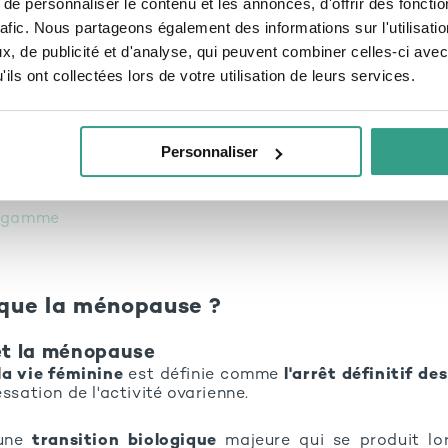
e personnaliser le contenu et les annonces, d'offrir des fonctio
n des hormones sexuelles
rafic. Nous partageons également des informations sur l'utilisati
, de publicité et d'analyse, qui peuvent combiner celles-ci avec
nt dans les niveaux de FSH et LH
ils ont collectées lors de votre utilisation de leurs services.
génétiques et environnementaux
interventions médicales
 santé
Personnaliser
rocessus
a gamme
e que la ménopause ?
et la ménopause
la vie féminine
est définie comme
l'arrêt définitif d
essation de l'activité ovarienne.
 une
transition biologique
majeure qui se produit lor