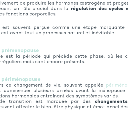
ivement de produire les hormones œstrogène et proges
uent un rôle crucial dans la
régulation des cycles 
s fonctions corporelles.
n est souvent perçue comme une étape marquante d
e est avant tout un processus naturel et inévitable.
la prémenopause
 est la période qui précède cette phase, où les c
rréguliers mais sont encore présents.
la périménopause
ers ce changement de vie, souvent appelée
périmén
ut commencer plusieurs années avant la ménopause 
tions hormonales entraînant des symptômes variés.
 de transition est marquée par des
changements
euvent affecter le bien-être physique et émotionnel de