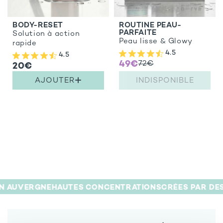
BODY-RESET
ROUTINE PEAU-
PARFAITE
Solution à action
Peau lisse & Glowy
rapide
4.5
4.5
49€
72€
20€
AJOUTER
INDISPONIBLE
N AUVERGNE
HAUTES CONCENTRATIONS
CRÉES PAR DES