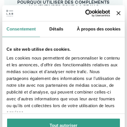
POURQUOI UTILISER DES COMPLÉMENTS
ALIMENTAIRES POUR LA PEAU ?
Complément alimentaire pour la peau est un
produit conçu pour soutenir et améliorer la
santé et l’apparence de la peau. Il est composé
d’ingrédients naturels et biodisponibles qui
Consentement
Détails
À propos des cookies
agissent de l’intérieur pour fournir les
nutriments essentiels que la peau nécessite
pour rester hydratée, élastique et éclatante.
Ce site web utilise des cookies.
Ces compléments apportent des actifs
spécifiques qui ciblent les besoins de la peau.
Les cookies nous permettent de personnaliser le contenu
et les annonces, d'offrir des fonctionnalités relatives aux
médias sociaux et d'analyser notre trafic. Nous
partageons également des informations sur l'utilisation de
notre site avec nos partenaires de médias sociaux, de
publicité et d'analyse, qui peuvent combiner celles-ci
avec d'autres informations que vous leur avez fournies
ou qu'ils ont collectées lors de votre utilisation de leurs
services.
Tout autoriser