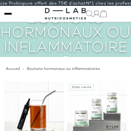
size Probiopure offert des 75€ d’achat
N°1 chez les profes
BOUTONS
IGNORER ET
PASSER AU
HORMONAUX OU
CONTENU
INFLAMMATOIRE
S
Accueil
Boutons hormonaux ou inflammatoires
Date courte