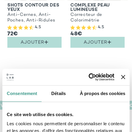
SHOTS CONTOUR DES
COMPLEXE PEAU
YEUX
LUMINEUSE
Anti-Cernes, Anti-
Correcteur de
Poches, Anti-Ridules
Colorimétrie
4.5
4.5
72€
48€
AJOUTER
AJOUTER
Consentement
Détails
À propos des cookies
VÉS
FABRIQUÉ CHEZ NOUS EN AUVERGNE
HAUTES CONC
Ce site web utilise des cookies.
Les cookies nous permettent de personnaliser le contenu
POURQUOI UTILISER DES COMPLÉMENTS
et les annonces, d'offrir des fonctionnalités relatives aux