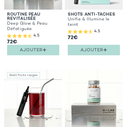
ROUTINE PEAU
SHOTS ANTI-TACHES
REVITALISÉE
Unifie & Illumine le
Deep Glow & Peau
teint
Défatiguée
4.5
4.5
72€
72€
AJOUTER
AJOUTER
Goût fruits rouges