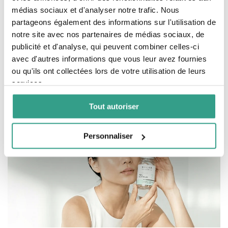
ALIMENTAIRES POUR LA PEAU ?
médias sociaux et d'analyser notre trafic. Nous
Complément alimentaire pour la peau est un
produit conçu pour soutenir et améliorer la
partageons également des informations sur l'utilisation de
santé et l’apparence de la peau. Il est composé
notre site avec nos partenaires de médias sociaux, de
d’ingrédients naturels et biodisponibles qui
publicité et d'analyse, qui peuvent combiner celles-ci
agissent de l’intérieur pour fournir les
avec d'autres informations que vous leur avez fournies
nutriments essentiels que la peau nécessite
pour rester hydratée, élastique et éclatante.
ou qu'ils ont collectées lors de votre utilisation de leurs
Ces compléments apportent des actifs
services.
spécifiques qui ciblent les besoins de la peau.
Tout autoriser
Personnaliser