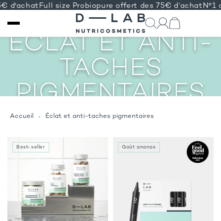
5€ d'achat
Full size Probiopure offert des 75€ d’achat
N°1 c
ÉCLAT ET ANTI-
IGNORER ET
PASSER AU
CONTENU
TACHES
PIGMENTAIRES
Accueil
Éclat et anti-taches pigmentaires
Best-seller
Goût ananas