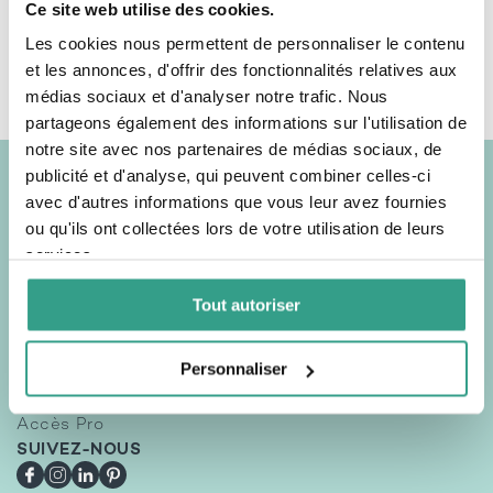
Ce site web utilise des cookies.
Tout nos produits sont
Dès 75€ d'achat
testés par des études
Les cookies nous permettent de personnaliser le contenu
cliniques
et les annonces, d'offrir des fonctionnalités relatives aux
médias sociaux et d'analyser notre trafic. Nous
partageons également des informations sur l'utilisation de
notre site avec nos partenaires de médias sociaux, de
publicité et d'analyse, qui peuvent combiner celles-ci
D-LAB
avec d'autres informations que vous leur avez fournies
Les Essentiels
ou qu'ils ont collectées lors de votre utilisation de leurs
Routines Peau
services.
Routines Cheveux
Routines Minceur
Tout autoriser
Boissons collagène
Fidélité & Parrainage
Personnaliser
Daily-blog
Accès Pro
SUIVEZ-NOUS
Facebook
Instagram
LinkedIn
Pinterest