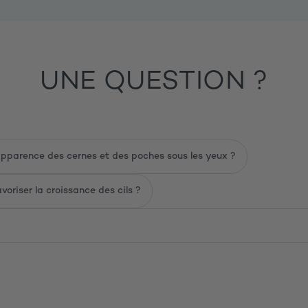
HAPLEX®Plus est composé d’un spectre d’
aci
moléculaires, de 200 000 à 600 000 Da. Il a dé
Il diminue le volume et la profondeur des rid
du contour de l’œil
. Il participe à l'élasticit
favorisant des yeux défatigués et lumineux.
UNE QUESTION ?
Les polyphénols, de puissants antioxydants c
sont un excellent liant des fibres de collagène,
agissent en synergie avec l'acide hyaluronique 
4- CE QU'EN DISENT LES TESTEUSES 
Les Diagnostics Days, c'est notre protocole de
l'apparence des cernes et des poches sous les yeux ?
suit une cure pendant plusieurs mois. Chaque 
constatent, et nos experts réalisent des mesu
avant/après.
oriser la croissance des cils ?
« Les cernes creusés ont été atténuées et ho
testeuse, 24 ans, 1 mois
« amélioration au niveau du regard (poche/cer
Verbatims recueillis lors des Diagnostics Days D-LAB,
ne préjugent pas du résultat de chaque cure.