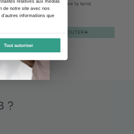
nnalités relatives aux médias
Unifie & Illumine le teint
on de notre site avec nos
4.5
 d'autres informations que
72€
AJOUTER
Tout autoriser
 ?