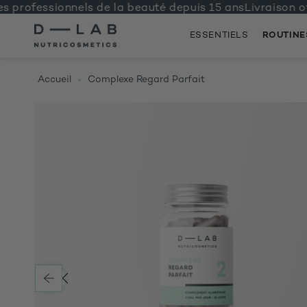
ofessionnels de la beauté depuis 15 ans
Livraison offer
ESSENTIELS
ROUTINE
IGNORER
ET
PASSER
Accueil
Complexe Regard Parfait
AU
CONTENU