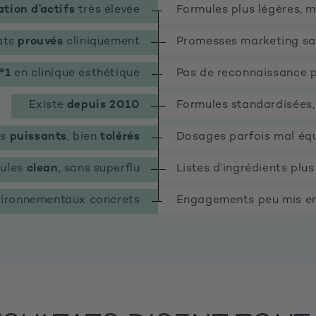
tion d’actifs
très élevée
Formules plus légères, 
ats
prouvés
cliniquement
Promesses marketing sa
°1
en clinique esthétique
Pas de reconnaissance p
Existe
depuis 2010
Formules standardisées,
es
puissants
, bien
tolérés
Dosages parfois mal équ
ules
clean
, sans superflu
Listes d’ingrédients plu
ironnementaux concrets
Engagements peu mis e