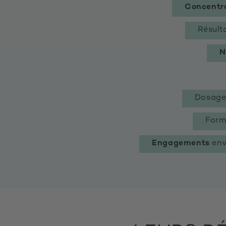
Concentra
Résult
N
Dosag
Form
Engagements
env