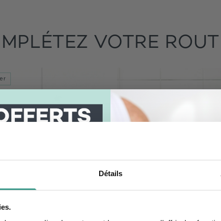
MPLÉTEZ VOTRE ROUT
er
otre newsletter et
tre code par mail.
Détails
ies.
E NUTRITION-ABSOLUE
BOISSON BRÛLE GRAIS