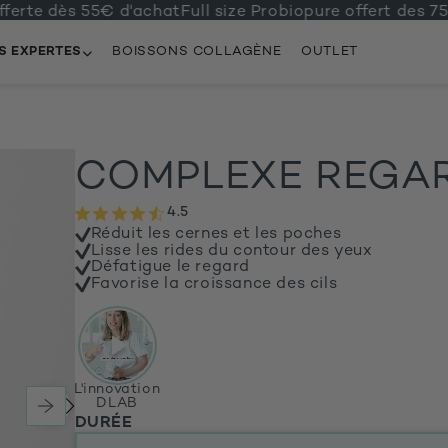
te dès 55€ d'achat
Full size Probiopure offert des 75€ d
S EXPERTES
BOISSONS COLLAGÈNE
OUTLET
COMPLEXE REGAR
4.5
Réduit les cernes et les poches
Lisse les rides du contour des yeux
Défatigue le regard
Favorise la croissance des cils
L'innovation
DLAB
DURÉE