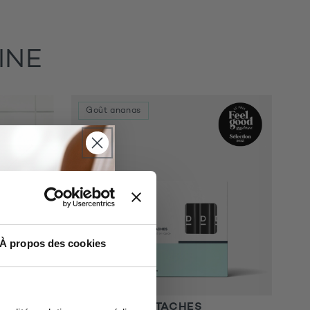
INE
Goût ananas
À propos des cookies
SES -
SHOTS ANTI-TACHES