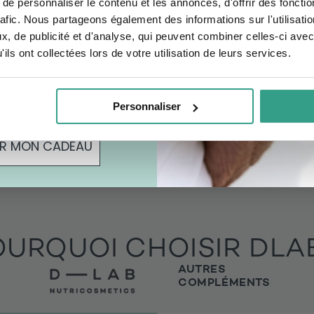
e personnaliser le contenu et les annonces, d'offrir des fonctio
CAFÉ
ne hydrolysé & Acide
rafic. Nous partageons également des informations sur l'utilisati
Perte de poids globale
préoccupation ?
nique
, de publicité et d'analyse, qui peuvent combiner celles-ci avec
4.5
34 avis
4.5
ceur
Cheveux
ils ont collectées lors de votre utilisation de leurs services.
78€
AJOUTER
AJOUTER
ous acceptez de recevoir des offres personnalisées.
 vous acceptez de
fres personnalisées.
Personnaliser
IR MON CADEAU
OURQUOI CHOISIR DLAB
AUTRES
COMPLÉMENTS