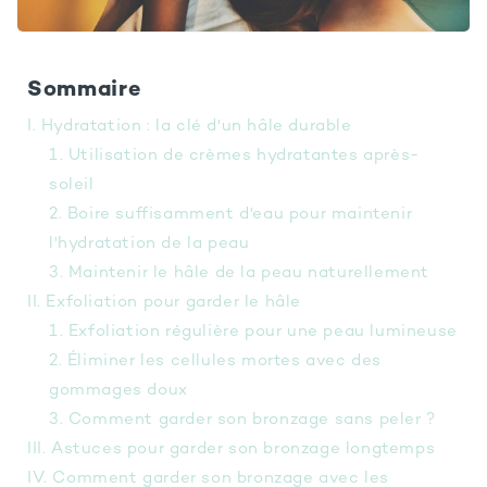
Sommaire
I. Hydratation : la clé d'un hâle durable
1. Utilisation de crèmes hydratantes après-
soleil
2. Boire suffisamment d'eau pour maintenir
l'hydratation de la peau
3. Maintenir le hâle de la peau naturellement
II. Exfoliation pour garder le hâle
1. Exfoliation régulière pour une peau lumineuse
2. Éliminer les cellules mortes avec des
gommages doux
3. Comment garder son bronzage sans peler ?
III. Astuces pour garder son bronzage longtemps
IV. Comment garder son bronzage avec les