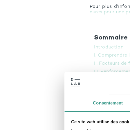
Pour plus d'info
cures pour une p
Sommaire
Introduction
I. Comprendre l
II. Facteurs de 
III. Renforceme
IV. Complément
Découvrir t
Conclusion
Consentement
Questions fré
Bibliographie
Ce site web utilise des cook