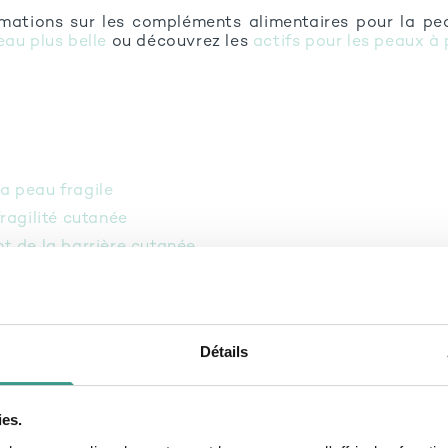
rmations sur les compléments alimentaires pour la pe
eau plus belle
ou découvrez les
actifs pour les peaux à
a peau fragile
fragilité cutanée
nt de la barrière cutanée
s alimentaires pour la peau
oute la gamme peau
Détails
quemment posées
ies.