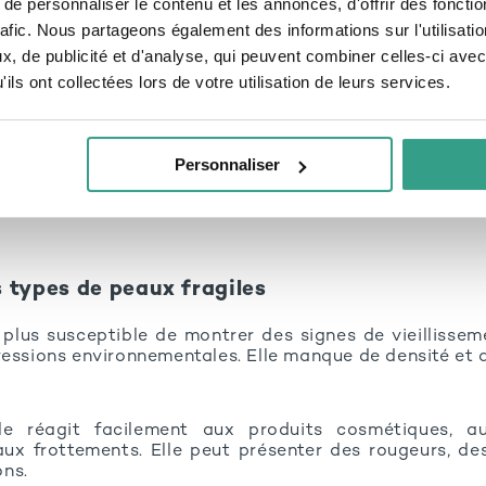
e personnaliser le contenu et les annonces, d'offrir des fonctio
e la peau fragile
rafic. Nous partageons également des informations sur l'utilisati
, de publicité et d'analyse, qui peuvent combiner celles-ci avec
 caractéristiques
ils ont collectées lors de votre utilisation de leurs services.
e distingue par une barrière cutanée affaiblie, la renda
xtérieures. Rougeurs, tiraillements, picotements ou e
its cosmiques et aux variations climatiques sont aut
Personnaliser
 condition.
é accrue peut être dûe à des facteurs internes (génét
nnelles) ou externes (pollution, froid, usage de cosmiq
s types de peaux fragiles
 plus susceptible de montrer des signes de vieillisse
ressions environnementales. Elle manque de densité et 
le réagit facilement aux produits cosmétiques, au
ux frottements. Elle peut présenter des rougeurs, d
ns.