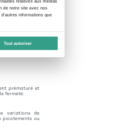
nnalités relatives aux médias
on de notre site avec nos
 d'autres informations que
nt plus vulnérable
ncore sensibilité
ant de signes qui
Tout autoriser
iques, hormonaux,
ues inadaptés).
ment prématuré et
de fermeté.
x variations de
es picotements ou