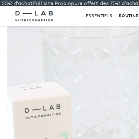
5€ d'achat
Full size Probiopure offert des 75€ d’achat
N°
ESSENTIELS
ROUTINE
IGNORER
ET
PASSER
AU
CONTENU