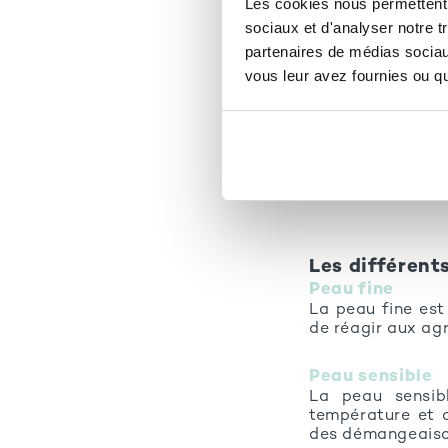
Les cookies nous permettent d
I. Comprendr
sociaux et d'analyser notre t
partenaires de médias sociaux
Définition et
vous leur avez fournies ou qu'
La peau fragile s
aux agressions e
accrue aux produ
définissent cette
Cette sensibilit
carences nutritio
Les différent
Peau fine
La peau fine est
de réagir aux ag
Peau sensible
La peau sensib
température et a
des démangeaiso