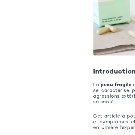
Introductio
La
peau fragile
e
se caractérise p
agressions extéri
sa santé.
Cet article a pou
et symptômes, et
en lumière l'ex