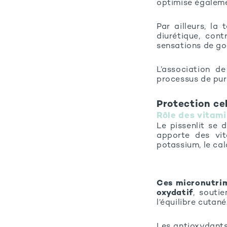
optimise égaleme
Par ailleurs, la 
diurétique, con
sensations de g
L’association d
processus de puri
Protection ce
Rôle des vitami
Le pissenlit se 
apporte des vi
potassium, le ca
Ces micronutrime
oxydatif
, souti
l’équilibre cutané
Les antioxydants 