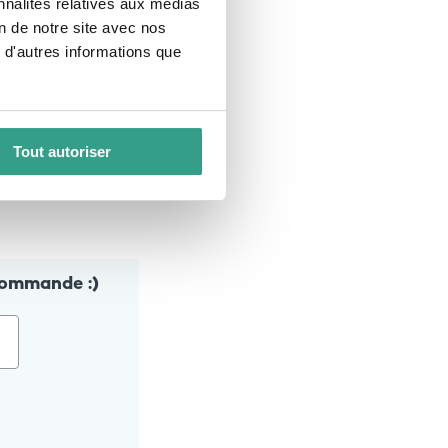
nnalités relatives aux médias
on de notre site avec nos
métique
 d'autres informations que
tamines, minéraux
mination des excès
les, pensées pour
Tout autoriser
in.
commande :)