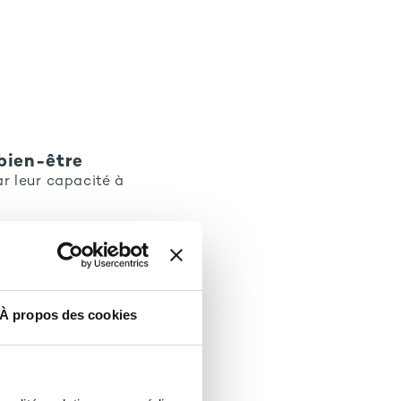
 bien-être
ar leur capacité à
aturalité et la
bien-être global.
 ingrédient phare
s, drainantes et
À propos des cookies
 la sélection de
ur accompagner