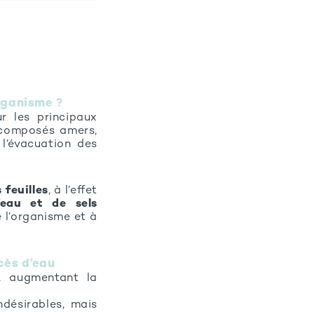
organisme ?
r les principaux
n composés amers,
 l’évacuation des
s feuilles
, à l’effet
’eau et de sels
 l’organisme et à
xcès d’eau
, augmentant la
désirables, mais