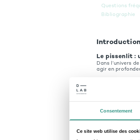
Questions fréq
Bibliographie
Introductio
Le pissenlit :
Dans l’univers de
agir en profondeu
Le pissenlit
inc
performance se c
Longtemps utilis
des routines be
antioxydantes.
Consentement
Pour découvrir 
compléments ali
Ce site web utilise des cook
l’équilibre intérie