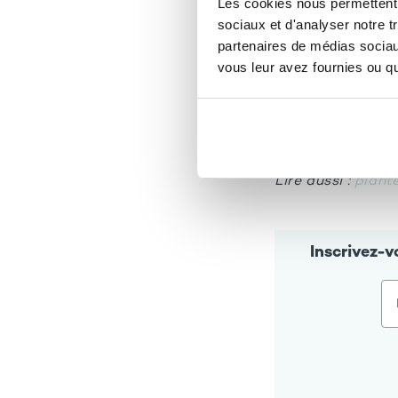
Les cookies nous permettent d
sociaux et d'analyser notre t
Présentation 
partenaires de médias sociaux
Le pissenlit
se di
et antioxydants. 
vous leur avez fournies ou qu'
d’eau et contribu
En nutricosmétiq
agir en synergie s
Lire aussi :
plante
Inscrivez-