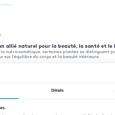
uentes
n
 un allié naturel pour la beauté, la santé et le
 la nutricosmétique, certaines plantes se distinguent p
r sur l’équilibre du corps et la beauté intérieure.
arne cette nouvelle approche holistique, où la n
onjuguent pour soutenir la vitalité, la peau et le 
é en phytothérapie, il s’impose aujourd’hui comme un
auté et santé, grâce à ses propriétés détoxifiante
Détails
des formules expertes intégrant cet actif, explorez
mentaires détox
D-LAB NUTRICOSMETICS, conçue po
ies.
ur et révéler l’éclat naturel.