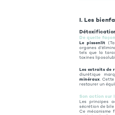
I. Les bienfa
Détoxificatio
De quelle façon
Le pissenlit
(Tar
organes d’élimin
tels que la tara
toxines liposolu
Les extraits de 
diurétique mar
minéraux
. Cette
restaurer un équi
Son action sur l
Les principes a
sécrétion de bile
Ce mécanisme fa