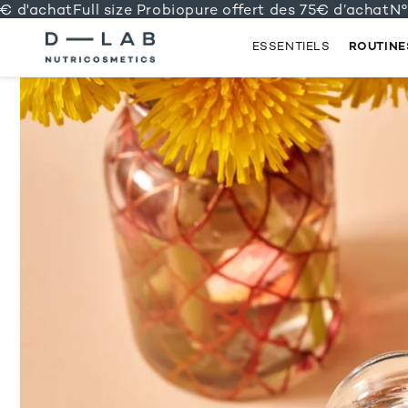
d'achat
Full size Probiopure offert des 75€ d’achat
N°1 c
ESSENTIELS
ROUTINE
IGNORER
ET
PASSER
AU
CONTENU