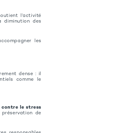
outient l’activité
a diminution des
 accompagner les
rement dense : il
ntiels comme le
 contre le stress
a préservation de
bres, responsables