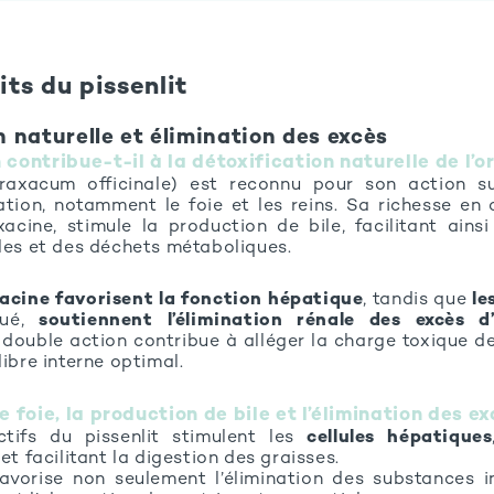
its du pissenlit
n naturelle et élimination des excès
 contribue-t-il à la détoxification naturelle de l’
axacum officinale) est reconnu pour son action su
ation, notamment le foie et les reins. Sa richesse e
xacine, stimule la production de bile, facilitant ainsi
bles et des déchets métaboliques.
racine favorisent la fonction hépatique
, tandis que
le
qué,
soutiennent l’élimination rénale des excès d
 double action contribue à alléger la charge toxique de
libre interne optimal.
e foie, la production de bile et l’élimination des e
ctifs du pissenlit stimulent les
cellules hépatiques
 et facilitant la digestion des graisses.
vorise non seulement l’élimination des substances in