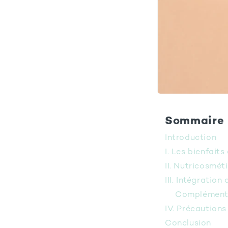
Sommaire
Introduction
I. Les bienfaits
II. Nutricosmét
III. Intégratio
Compléments
IV. Précautions
Conclusion