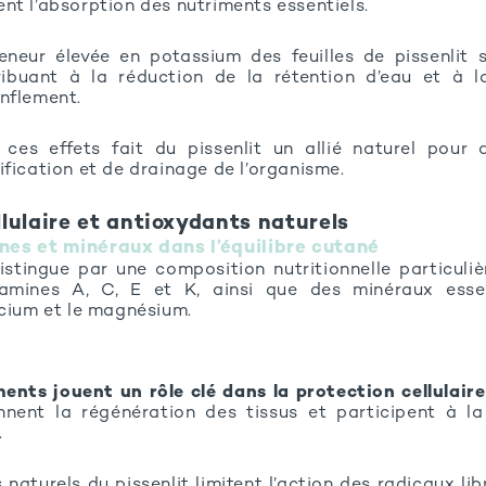
nt l’absorption des nutriments essentiels.
teneur élevée en potassium des feuilles de pissenlit s
tribuant à la réduction de la rétention d’eau et à l
onflement.
e ces effets fait du pissenlit un allié naturel pour
fication et de drainage de l’organisme.
llulaire et antioxydants naturels
nes et minéraux dans l’équilibre cutané
distingue par une composition nutritionnelle particuliè
tamines A, C, E et K, ainsi que des minéraux esse
lcium et le magnésium.
nts jouent un rôle clé dans la protection cellulaire
ennent la régénération des tissus et participent à l
.
naturels du pissenlit limitent l’action des radicaux li